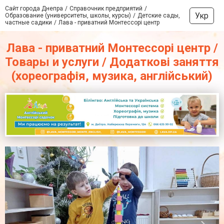
Сайт города Днепра
Справочник предприятий
Укр
Образование (университеты, школы, курсы)
Детские сады,
частные садики
Лава - приватний Монтессорі центр
Лава - приватний Монтессорі центр /
Товары и услуги / Додаткові заняття
(хореографія, музика, англійський)